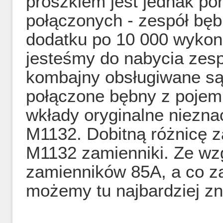
proszkiem jest jednak por
połączonych - zespół bęb
dodatku po 10 000 wyko
jesteśmy do nabycia zes
kombajny obsługiwane są 
połączone bębny z pojem
wkłady oryginalne niezn
M1132. Dobitną różnicę 
M1132 zamienniki. Ze wz
zamienników 85A, a co za
możemy tu najbardziej zni