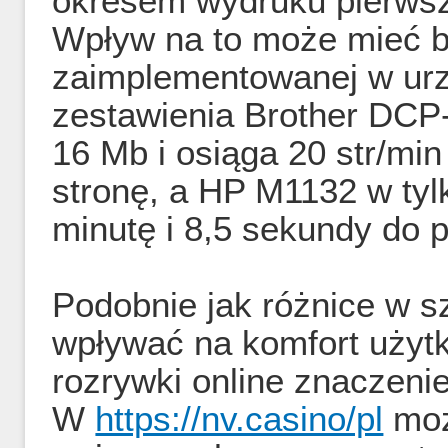
okresem wydruku pierwsze
Wpływ na to może mieć b
zaimplementowanej w ur
zestawienia Brother DCP
16 Mb i osiąga 20 str/min
stronę, a HP M1132 w tylk
minutę i 8,5 sekundy do
Podobnie jak różnice w 
wpływać na komfort użyt
rozrywki online znaczeni
W
https://nv.casino/pl
moż