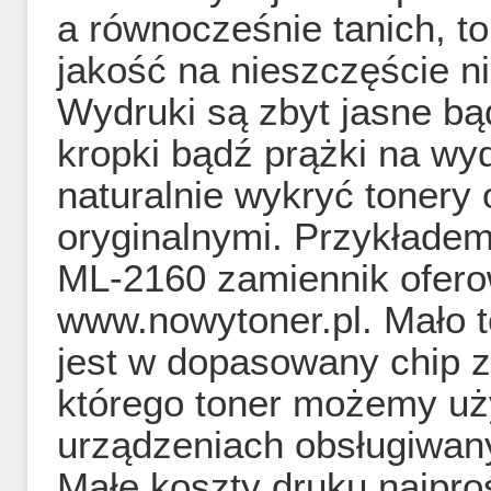
a równocześnie tanich, t
jakość na nieszczęście n
Wydruki są zbyt jasne bą
kropki bądź prążki na w
naturalnie wykryć tonery 
oryginalnymi. Przykłade
ML-2160 zamiennik ofero
www.nowytoner.pl. Mało 
jest w dopasowany chip z
którego toner możemy uż
urządzeniach obsługiwany
Małe koszty druku najproś