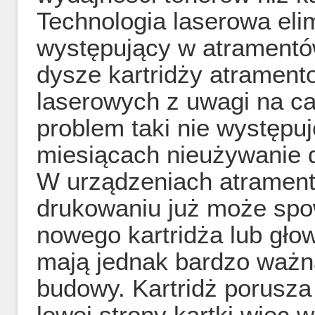
Technologia laserowa eli
występujący w atramentó
dysze kartridży atramen
laserowych z uwagi na ca
problem taki nie występu
miesiącach nieużywanie d
W urządzeniach atramen
drukowaniu już może sp
nowego kartridża lub gło
mają jednak bardzo ważną
budowy. Kartridż porusza
lewej strony kartki więc